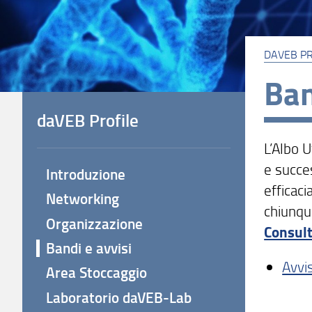
DAVEB PR
Ban
daVEB Profile
L’Albo U
e succes
Introduzione
efficaci
Networking
chiunqu
Organizzazione
Consult
Bandi e avvisi
Avvis
Area Stoccaggio
Laboratorio daVEB-Lab